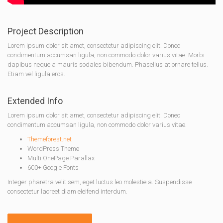
Project Description
Lorem ipsum dolor sit amet, consectetur adipiscing elit. Donec
condimentum accumsan ligula, non commodo dolor varius vitae. Morbi
dapibus neque a mauris sodales bibendum. Phasellus at ornare tellus.
Etiam vel ligula eros.
Extended Info
Lorem ipsum dolor sit amet, consectetur adipiscing elit. Donec
condimentum accumsan ligula, non commodo dolor varius vitae.
Themeforest.net
WordPress Theme
Multi OnePage Parallax
600+ Google Fonts
Integer pharetra velit sem, eget luctus leo molestie a. Suspendisse
consectetur laoreet diam eleifend interdum.